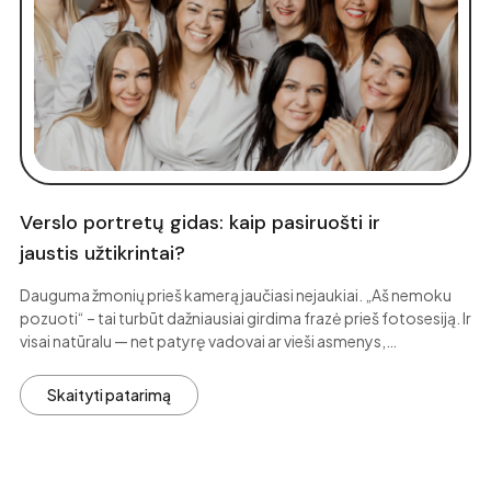
Verslo portretų gidas: kaip pasiruošti ir
jaustis užtikrintai?
Dauguma žmonių prieš kamerą jaučiasi nejaukiai. „Aš nemoku
pozuoti“ – tai turbūt dažniausiai girdima frazė prieš fotosesiją. Ir
visai natūralu — net patyrę vadovai ar vieši asmenys,…
Skaityti patarimą