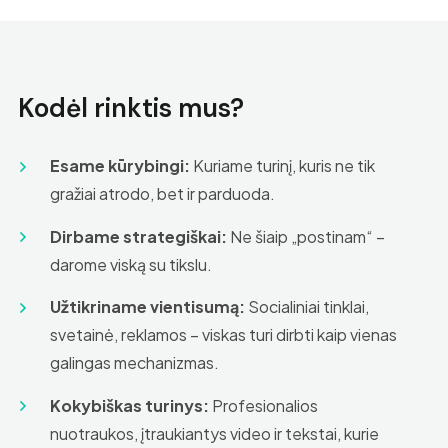
Kodėl rinktis mus?
Esame kūrybingi:
Kuriame turinį, kuris ne tik
gražiai atrodo, bet ir parduoda.
Dirbame strategiškai:
Ne šiaip „postinam“ –
darome viską su tikslu.
Užtikriname vientisumą:
Socialiniai tinklai,
svetainė, reklamos – viskas turi dirbti kaip vienas
galingas mechanizmas.
Kokybiškas turinys:
Profesionalios
nuotraukos, įtraukiantys video ir tekstai, kurie