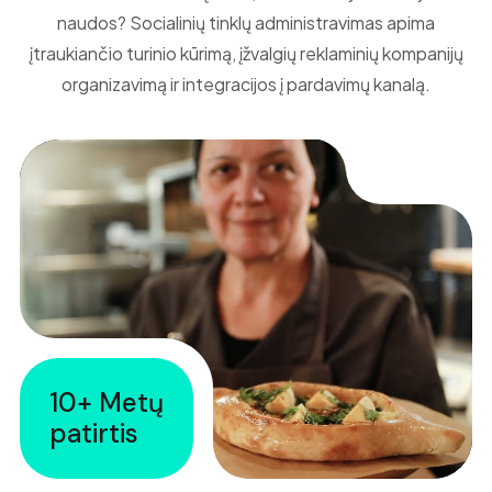
naudos? Socialinių tinklų administravimas apima
įtraukiančio turinio kūrimą, įžvalgių reklaminių kompanijų
organizavimą ir integracijos į pardavimų kanalą.
10+ Metų
patirtis