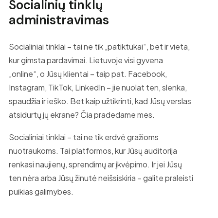
Socialinių tinklų
administravimas
Socialiniai tinklai – tai ne tik „patiktukai“, bet ir vieta,
kur gimsta pardavimai. Lietuvoje visi gyvena
„online“, o Jūsų klientai – taip pat. Facebook,
Instagram, TikTok, LinkedIn – jie nuolat ten, slenka,
spaudžia ir ieško. Bet kaip užtikrinti, kad Jūsų verslas
atsidurtų jų ekrane? Čia pradedame mes.
Socialiniai tinklai – tai ne tik erdvė gražioms
nuotraukoms. Tai platformos, kur Jūsų auditorija
renkasi naujienų, sprendimų ar įkvėpimo. Ir jei Jūsų
ten nėra arba Jūsų žinutė neišsiskiria – galite praleisti
puikias galimybes.