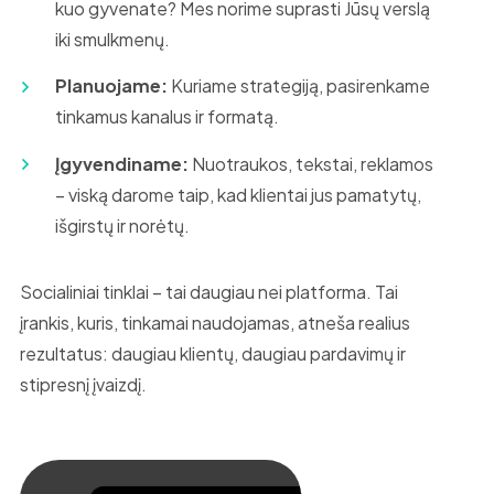
kuo gyvenate? Mes norime suprasti Jūsų verslą
iki smulkmenų.
Planuojame:
Kuriame strategiją, pasirenkame
tinkamus kanalus ir formatą.
Įgyvendiname:
Nuotraukos, tekstai, reklamos
– viską darome taip, kad klientai jus pamatytų,
išgirstų ir norėtų.
Socialiniai tinklai – tai daugiau nei platforma. Tai
įrankis, kuris, tinkamai naudojamas, atneša realius
rezultatus: daugiau klientų, daugiau pardavimų ir
stipresnį įvaizdį.