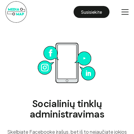
Susisiekite
Socialinių tinklų
administravimas
Skelbiate Facebooke įrašus, bet iš to nejaučiate jokios