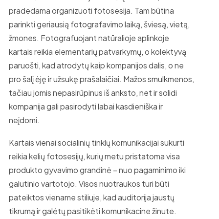
pradedama organizuoti fotosesija. Tam būtina
parinkti geriausią fotografavimo laiką, šviesą, vietą,
žmones. Fotografuojant natūralioje aplinkoje
kartais reikia elementarių patvarkymų, o kolektyvą
paruošti, kad atrodytų kaip kompanijos dalis, o ne
pro šalį ėję ir užsukę prašalaičiai. Mažos smulkmenos,
tačiau jomis nepasirūpinus iš anksto, net ir solidi
kompanija gali pasirodyti labai kasdieniška ir
neįdomi.
Kartais vienai socialinių tinklų komunikacijai sukurti
reikia kelių fotosesijų, kurių metu pristatoma visa
produkto gyvavimo grandinė – nuo pagaminimo iki
galutinio vartotojo. Visos nuotraukos turi būti
pateiktos viename stiliuje, kad auditorija jaustų
tikrumą ir galėtų pasitikėti komunikacine žinute.