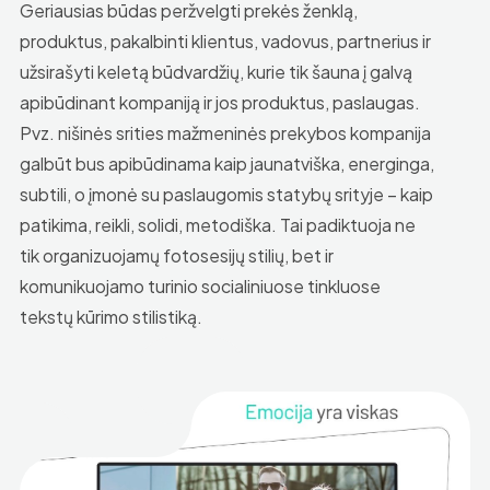
Geriausias būdas peržvelgti prekės ženklą,
produktus, pakalbinti klientus, vadovus, partnerius ir
užsirašyti keletą būdvardžių, kurie tik šauna į galvą
apibūdinant kompaniją ir jos produktus, paslaugas.
Pvz. nišinės srities mažmeninės prekybos kompanija
galbūt bus apibūdinama kaip jaunatviška, energinga,
subtili, o įmonė su paslaugomis statybų srityje – kaip
patikima, reikli, solidi, metodiška. Tai padiktuoja ne
tik organizuojamų fotosesijų stilių, bet ir
komunikuojamo turinio socialiniuose tinkluose
tekstų kūrimo stilistiką.