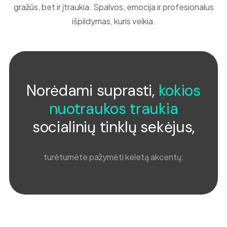
gražūs, bet ir įtraukia. Spalvos, emocija ir profesionalus
išpildymas, kuris veikia.
Norėdami suprasti,
kokios
nuotraukos traukia
socialinių tinklų sekėjus,
turėtumėte pažymėti keletą akcentų: