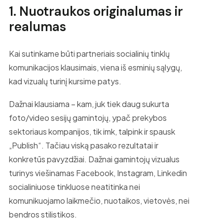
1. Nuotraukos originalumas ir
realumas
Kai sutinkame būti partneriais socialinių tinklų
komunikacijos klausimais, viena iš esminių sąlygų,
kad vizualų turinį kursime patys.
Dažnai klausiama – kam, juk tiek daug sukurta
foto/video sesijų gamintojų, ypač prekybos
sektoriaus kompanijos, tik imk, talpink ir spausk
„Publish“. Tačiau viską pasako rezultatai ir
konkretūs pavyzdžiai. Dažnai gamintojų vizualus
turinys viešinamas Facebook, Instagram, Linkedin
socialiniuose tinkluose neatitinka nei
komunikuojamo laikmečio, nuotaikos, vietovės, nei
bendros stilistikos.