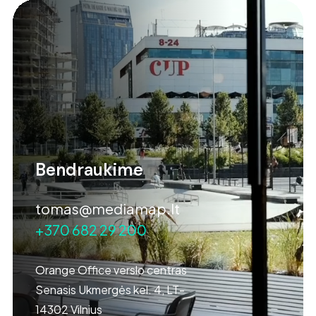
Bendraukime
tomas@mediamap.lt
+370 682 29 200
Orange Office verslo centras
Senasis Ukmergės kel. 4, LT-
14302 Vilnius