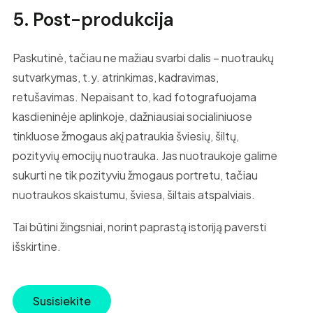
5. Post-produkcija
Paskutinė, tačiau ne mažiau svarbi dalis – nuotraukų
sutvarkymas, t.y. atrinkimas, kadravimas,
retušavimas. Nepaisant to, kad fotografuojama
kasdieninėje aplinkoje, dažniausiai socialiniuose
tinkluose žmogaus akį patraukia šviesių, šiltų,
pozityvių emocijų nuotrauka. Jas nuotraukoje galime
sukurti ne tik pozityviu žmogaus portretu, tačiau
nuotraukos skaistumu, šviesa, šiltais atspalviais.
Tai būtini žingsniai, norint paprastą istoriją paversti
išskirtine.
Susisiekite