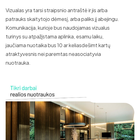
Vizualas yra tarsi straipsnio antraštė ir jis arba
patrauks skaitytojo dėmesį, arba paliks jį abejingu.
Komunikacija, kurioje bus naudojamas vizualus
turinys su atpažįstama aplinka, esamu laiku,
jaučiama nuotaika bus 10 ar keliasdešimt kartų
atraktyvesnis nei paremtas neasociatyvia
nuotrauka.