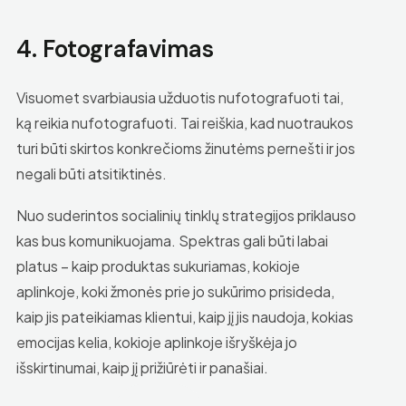
4. Fotografavimas
Visuomet svarbiausia užduotis nufotografuoti tai,
ką reikia nufotografuoti. Tai reiškia, kad nuotraukos
turi būti skirtos konkrečioms žinutėms pernešti ir jos
negali būti atsitiktinės.
Nuo suderintos socialinių tinklų strategijos priklauso
kas bus komunikuojama. Spektras gali būti labai
platus – kaip produktas sukuriamas, kokioje
aplinkoje, koki žmonės prie jo sukūrimo prisideda,
kaip jis pateikiamas klientui, kaip jį jis naudoja, kokias
emocijas kelia, kokioje aplinkoje išryškėja jo
išskirtinumai, kaip jį prižiūrėti ir panašiai.