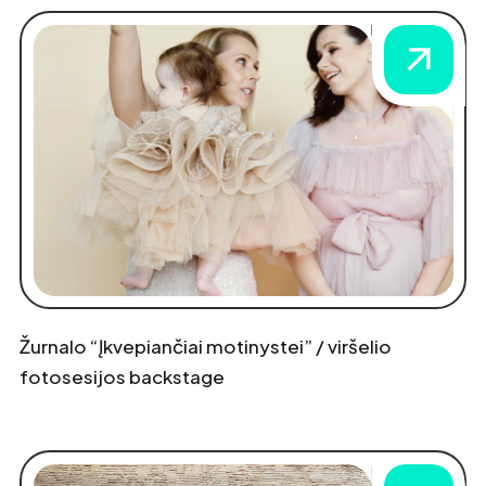
Žurnalo “Įkvepiančiai motinystei” / viršelio
fotosesijos backstage