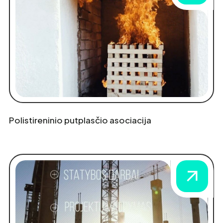
Polistireninio putplasčio asociacija